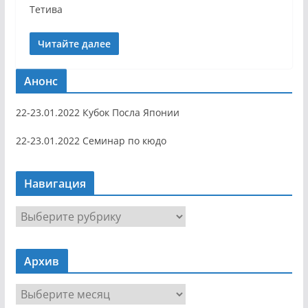
Тетива
Читайте далее
Анонс
22-23.01.2022 Кубок Посла Японии
22-23.01.2022 Семинар по кюдо
Навигация
Н
а
в
Архив
и
г
А
а