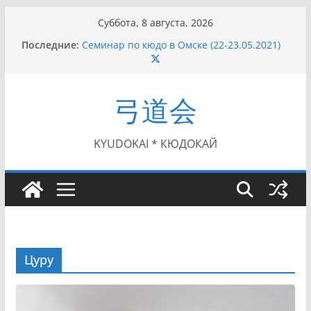
Перейти
Суббота, 8 августа, 2026
к
Последние:
Семинар по кюдо в Омске (22-23.05.2021)
содержимому
Чемпионат Росcии, Дёмино (2-5.09.2021)
II этап Кубка Московской области по Кюдо
/Сейдокан III (01.08.2021)
弓道会
II Кубок Посла Японии в России по Кюдо,
Орёл (25.07.2021)
I этап Кубка Московской области по Кюдо /
Сейдокан II (27.06.2021)
KYUDOKAI * КЮДОКАЙ
Цуру