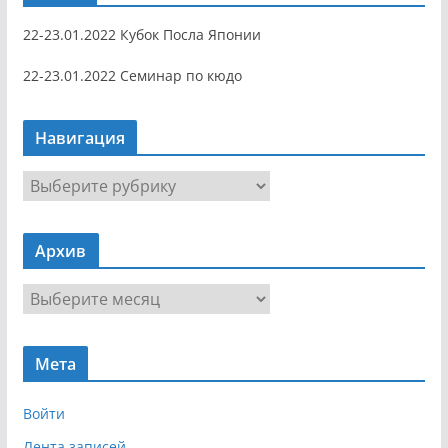
22-23.01.2022 Кубок Посла Японии
22-23.01.2022 Семинар по кюдо
Навигация
Н
а
в
Архив
и
г
А
а
р
ц
х
и
Мета
и
я
в
Войти
Лента записей