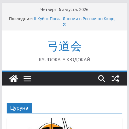
Перейти
Четверг, 6 августа, 2026
к
Последние:
II Кубок Посла Японии в России по Кюдо,
содержимому
Орёл (25.07.2021)
I этап Кубка Московской области по Кюдо /
Сейдокан II (27.06.2021)
弓道会
Семинар по кюдо в Омске (22-23.05.2021)
Чемпионат Росcии, Дёмино (2-5.09.2021)
II этап Кубка Московской области по Кюдо
/Сейдокан III (01.08.2021)
KYUDOKAI * КЮДОКАЙ
Цурунэ