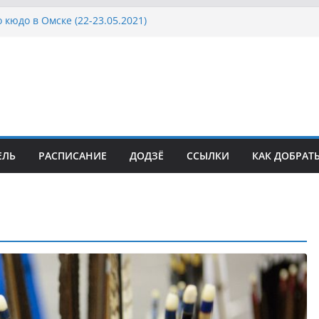
 кюдо в Омске (22-23.05.2021)
Росcии, Дёмино (2-5.09.2021)
ка Московской области по Кюдо /Сейдокан III
осла Японии в России по Кюдо, Орёл
а Московской области по Кюдо /Сейдокан II
ЕЛЬ
РАСПИСАНИЕ
ДОДЗЁ
ССЫЛКИ
КАК ДОБРАТ