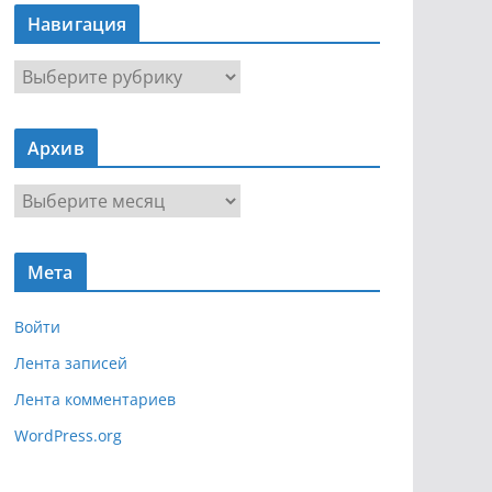
Навигация
Н
а
в
Архив
и
г
А
а
р
ц
х
и
Мета
и
я
в
Войти
Лента записей
Лента комментариев
WordPress.org