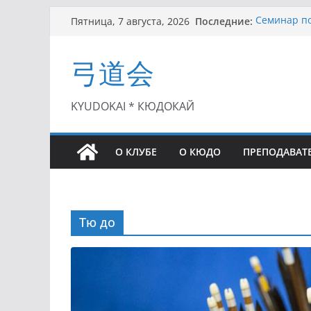
Перейти
Последние:
Семинар по
Пятница, 7 августа, 2026
к
Чемпионат 
II этап Куб
содержимому
弓道会
(01.08.2021)
II Кубок П
(25.07.2021)
I этап Кубк
KYUDOKAI * КЮДОКАЙ
(27.06.2021)
О КЛУБЕ
О КЮДО
ПРЕПОДАВАТ
Тю до