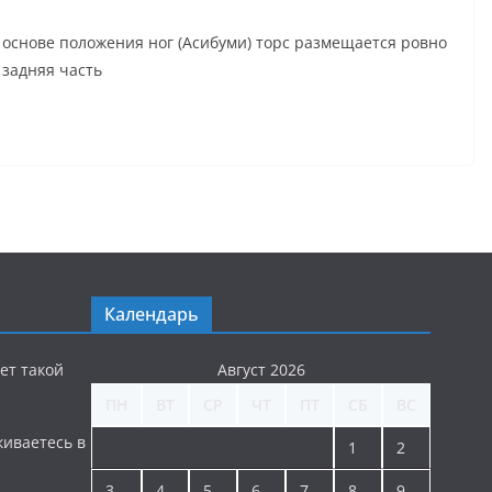
 основе положения ног (Асибуми) торс размещается ровно
 задняя часть
Календарь
ет такой
Август 2026
ПН
ВТ
СР
ЧТ
ПТ
СБ
ВС
киваетесь в
1
2
3
4
5
6
7
8
9