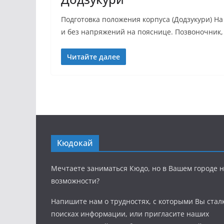
Подготовка положения корпуса (Додзукури) На
и без напряжений на пояснице. Позвоночник,
Читайте далее
Кюдокай
Мечтаете заниматься Кюдо, но в Вашем городе н
возможности?
Напишите нам о трудностях, с которыми Вы стал
поисках информации, или пригласите наших