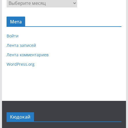
А
а
р
ц
х
и
Мета
и
я
в
Войти
Лента записей
Лента комментариев
WordPress.org
Кюдокай