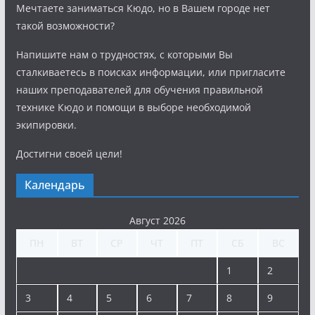
Мечтаете заниматься Кюдо, но в Вашем городе нет
такой возможности?
Напишите нам о трудностях, с которыми Вы
сталкиваетесь в поисках информации, или пригласите
наших преподавателей для обучения правильной
технике Кюдо и помощи в выборе необходимой
экипировки.
Достигни своей цели!
Календарь
Август 2026
ПН
ВТ
СР
ЧТ
ПТ
СБ
ВС
1
2
3
4
5
6
7
8
9