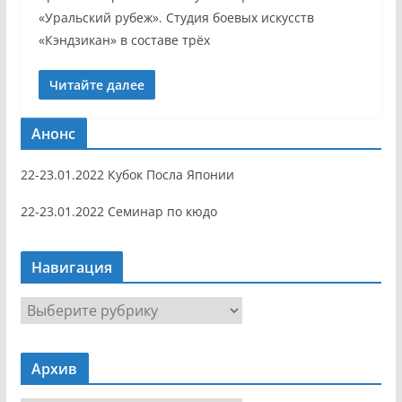
«Уральский рубеж». Студия боевых искусств
«Кэндзикан» в составе трёх
Читайте далее
Анонс
22-23.01.2022 Кубок Посла Японии
22-23.01.2022 Семинар по кюдо
Навигация
Н
а
в
Архив
и
г