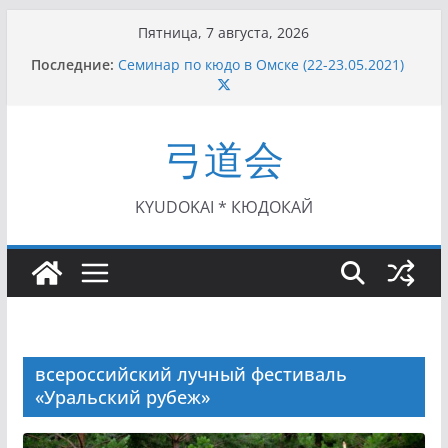
Перейти
Пятница, 7 августа, 2026
к
Последние:
Семинар по кюдо в Омске (22-23.05.2021)
содержимому
Чемпионат Росcии, Дёмино (2-5.09.2021)
II этап Кубка Московской области по Кюдо
/Сейдокан III (01.08.2021)
弓道会
II Кубок Посла Японии в России по Кюдо,
Орёл (25.07.2021)
I этап Кубка Московской области по Кюдо /
Сейдокан II (27.06.2021)
KYUDOKAI * КЮДОКАЙ
всероссийский лучный фестиваль
«Уральский рубеж»