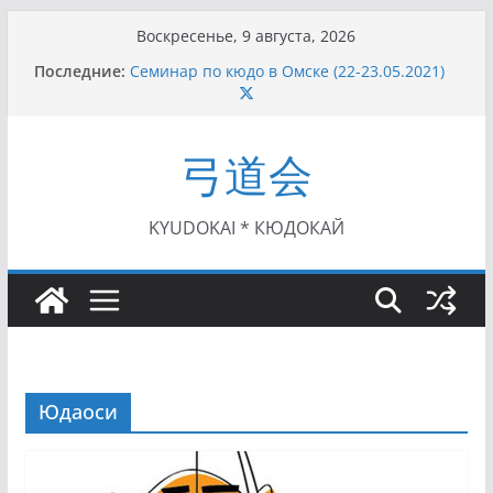
Перейти
Воскресенье, 9 августа, 2026
к
Последние:
Семинар по кюдо в Омске (22-23.05.2021)
содержимому
Чемпионат Росcии, Дёмино (2-5.09.2021)
II этап Кубка Московской области по Кюдо
/Сейдокан III (01.08.2021)
弓道会
II Кубок Посла Японии в России по Кюдо,
Орёл (25.07.2021)
I этап Кубка Московской области по Кюдо /
Сейдокан II (27.06.2021)
KYUDOKAI * КЮДОКАЙ
Юдаоси