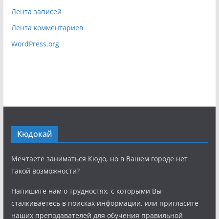
Лента записей
Лента комментариев
WordPress.org
Кюдокай
Мечтаете заниматься Кюдо, но в Вашем городе нет
такой возможности?
Напишите нам о трудностях, с которыми Вы
сталкиваетесь в поисках информации, или пригласите
наших преподавателей для обучения правильной