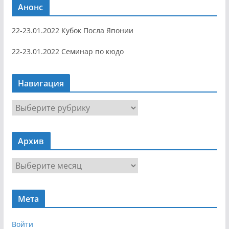
Анонс
22-23.01.2022 Кубок Посла Японии
22-23.01.2022 Семинар по кюдо
Навигация
Н
а
в
Архив
и
г
А
а
р
ц
х
и
Мета
и
я
в
Войти