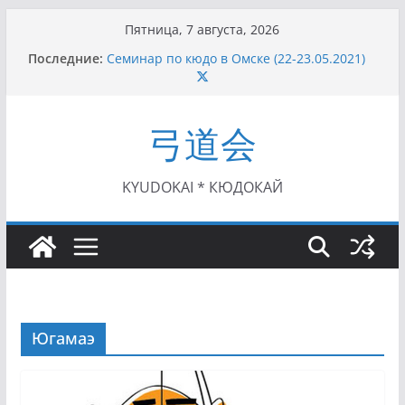
Перейти
Пятница, 7 августа, 2026
к
Последние:
Семинар по кюдо в Омске (22-23.05.2021)
содержимому
Чемпионат Росcии, Дёмино (2-5.09.2021)
II этап Кубка Московской области по Кюдо
/Сейдокан III (01.08.2021)
弓道会
II Кубок Посла Японии в России по Кюдо,
Орёл (25.07.2021)
I этап Кубка Московской области по Кюдо /
Сейдокан II (27.06.2021)
KYUDOKAI * КЮДОКАЙ
Югамаэ