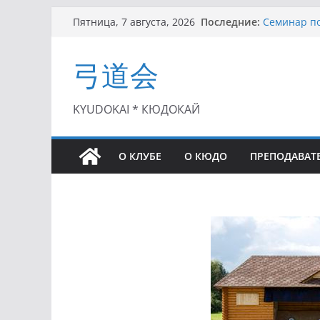
Перейти
Последние:
Семинар по
Пятница, 7 августа, 2026
к
Чемпионат 
II этап Куб
содержимому
弓道会
(01.08.2021)
II Кубок П
(25.07.2021)
I этап Кубк
KYUDOKAI * КЮДОКАЙ
(27.06.2021)
О КЛУБЕ
О КЮДО
ПРЕПОДАВАТ