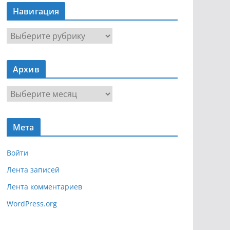
Навигация
Н
а
в
Архив
и
г
А
а
р
ц
х
и
Мета
и
я
в
Войти
Лента записей
Лента комментариев
WordPress.org