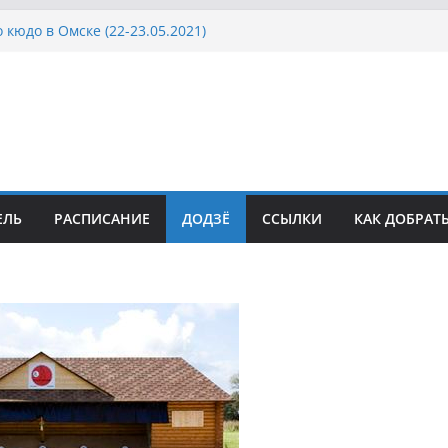
 кюдо в Омске (22-23.05.2021)
Росcии, Дёмино (2-5.09.2021)
ка Московской области по Кюдо /Сейдокан III
осла Японии в России по Кюдо, Орёл
а Московской области по Кюдо /Сейдокан II
ЕЛЬ
РАСПИСАНИЕ
ДОДЗЁ
ССЫЛКИ
КАК ДОБРАТ