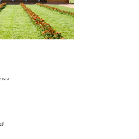
ская
ей