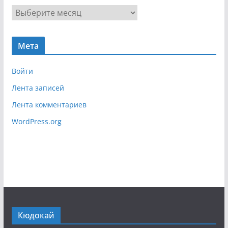
г
А
а
р
ц
х
и
Мета
и
я
в
Войти
Лента записей
Лента комментариев
WordPress.org
Кюдокай