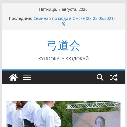
Перейти
Пятница, 7 августа, 2026
к
Последние:
Семинар по кюдо в Омске (22-23.05.2021)
содержимому
Чемпионат Росcии, Дёмино (2-5.09.2021)
II этап Кубка Московской области по Кюдо
/Сейдокан III (01.08.2021)
弓道会
II Кубок Посла Японии в России по Кюдо,
Орёл (25.07.2021)
I этап Кубка Московской области по Кюдо /
Сейдокан II (27.06.2021)
KYUDOKAI * КЮДОКАЙ