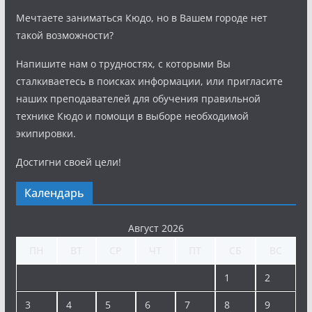
Мечтаете заниматься Кюдо, но в Вашем городе нет
такой возможности?
Напишите нам о трудностях, с которыми Вы
сталкиваетесь в поисках информации, или пригласите
наших преподавателей для обучения правильной
технике Кюдо и помощи в выборе необходимой
экипировки.
Достигни своей цели!
Календарь
Август 2026
ПН
ВТ
СР
ЧТ
ПТ
СБ
ВС
1
2
3
4
5
6
7
8
9