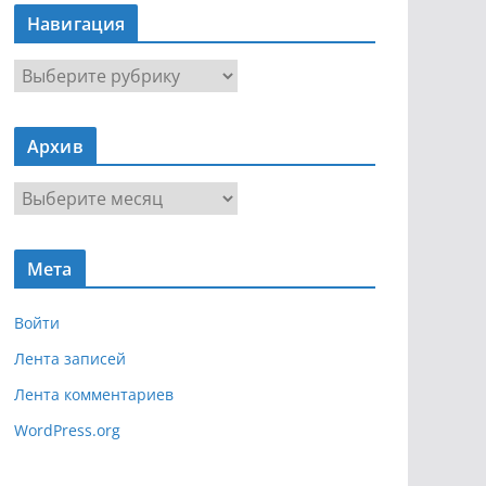
Навигация
Н
а
в
Архив
и
г
А
а
р
ц
х
и
Мета
и
я
в
Войти
Лента записей
Лента комментариев
WordPress.org