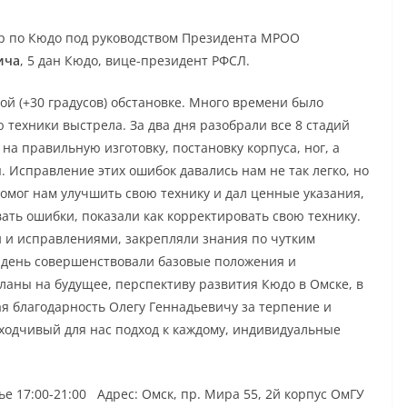
нар по Кюдо под руководством Президента МРОО
ича
, 5 дан Кюдо, вице-президент РФСЛ.
й (+30 градусов) обстановке. Много времени было
техники выстрела. За два дня разобрали все 8 стадий
на правильную изготовку, постановку корпуса, ног, а
 Исправление этих ошибок давались нам не так легко, но
омог нам улучшить свою технику и дал ценные указания,
вать ошибки, показали как корректировать свою технику.
 и исправлениями, закрепляли знания по чутким
 день совершенствовали базовые положения и
ланы на будущее, перспективу развития Кюдо в Омске, в
я благодарность Олегу Геннадьевичу за терпение и
ходчивый для нас подход к каждому, индивидуальные
ье 17:00-21:00 Адрес: Омск, пр. Мира 55, 2й корпус ОмГУ