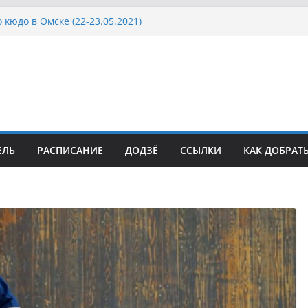
 кюдо в Омске (22-23.05.2021)
Росcии, Дёмино (2-5.09.2021)
ка Московской области по Кюдо /Сейдокан III
осла Японии в России по Кюдо, Орёл
а Московской области по Кюдо /Сейдокан II
ЕЛЬ
РАСПИСАНИЕ
ДОДЗЁ
ССЫЛКИ
КАК ДОБРАТ