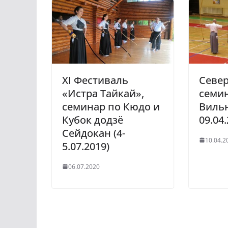
XI Фестиваль
Севе
«Истра Тайкай»,
семин
семинар по Кюдо и
Вильн
Кубок додзё
09.04.
Сейдокан (4-
10.04.2
5.07.2019)
06.07.2020