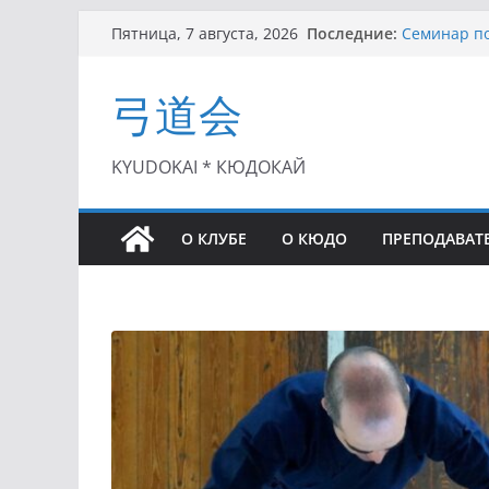
Перейти
Последние:
Семинар по
Пятница, 7 августа, 2026
к
Чемпионат 
II этап Куб
содержимому
弓道会
(01.08.2021)
II Кубок П
(25.07.2021)
I этап Кубк
KYUDOKAI * КЮДОКАЙ
(27.06.2021)
О КЛУБЕ
О КЮДО
ПРЕПОДАВАТ