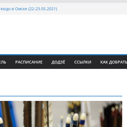
кюдо в Омске (22-23.05.2021)
осcии, Дёмино (2-5.09.2021)
ка Московской области по Кюдо /Сейдокан III
сла Японии в России по Кюдо, Орёл
а Московской области по Кюдо /Сейдокан II
ЕЛЬ
РАСПИСАНИЕ
ДОДЗЁ
ССЫЛКИ
КАК ДОБРАТ