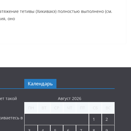
атяжение тетивы (Хикивакэ) полностью выполнено (см.
ния, оно
Календарь
ет такой
Август 2026
ПН
ВТ
СР
ЧТ
ПТ
СБ
ВС
киваетесь в
1
2
3
4
5
6
7
8
9