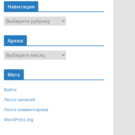
Навигация
Н
а
в
Архив
и
г
А
а
р
ц
х
и
Мета
и
я
в
Войти
Лента записей
Лента комментариев
WordPress.org