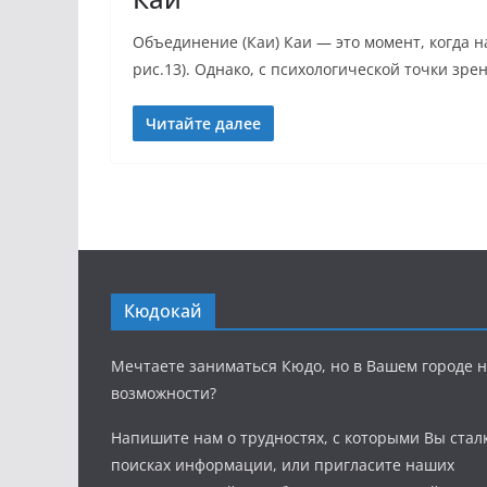
Объединение (Каи) Каи — это момент, когда н
рис.13). Однако, с психологической точки зре
Читайте далее
Кюдокай
Мечтаете заниматься Кюдо, но в Вашем городе н
возможности?
Напишите нам о трудностях, с которыми Вы стал
поисках информации, или пригласите наших