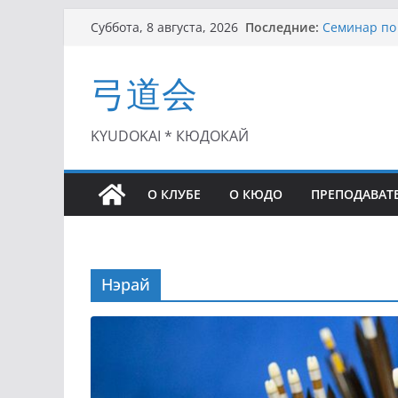
Перейти
Последние:
Семинар по 
Суббота, 8 августа, 2026
к
Чемпионат Р
II этап Куб
содержимому
弓道会
(01.08.2021)
II Кубок По
(25.07.2021)
I этап Кубк
KYUDOKAI * КЮДОКАЙ
(27.06.2021)
О КЛУБЕ
О КЮДО
ПРЕПОДАВАТ
Нэрай