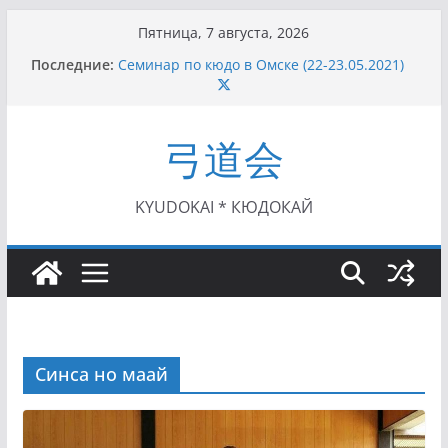
Перейти
Пятница, 7 августа, 2026
I этап Кубка Московской области по Кюдо /
к
Последние:
Сейдокан II (27.06.2021)
содержимому
Семинар по кюдо в Омске (22-23.05.2021)
Чемпионат Росcии, Дёмино (2-5.09.2021)
II этап Кубка Московской области по Кюдо
弓道会
/Сейдокан III (01.08.2021)
II Кубок Посла Японии в России по Кюдо,
Орёл (25.07.2021)
KYUDOKAI * КЮДОКАЙ
Синса но маай