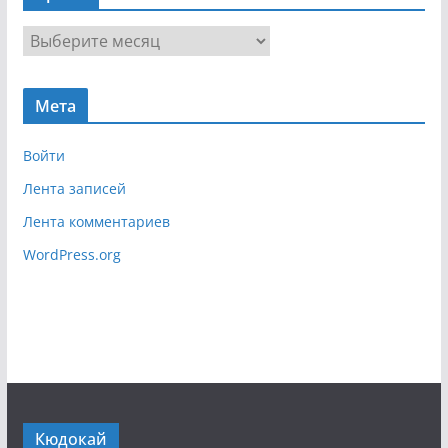
г
А
а
р
ц
х
и
Мета
и
я
в
Войти
Лента записей
Лента комментариев
WordPress.org
Кюдокай