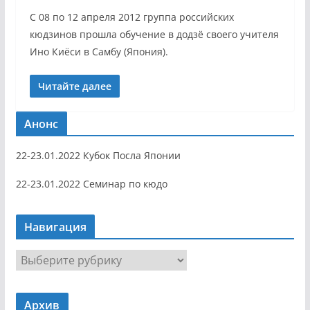
С 08 по 12 апреля 2012 группа российских
кюдзинов прошла обучение в додзё своего учителя
Ино Киёси в Самбу (Япония).
Читайте далее
Анонс
22-23.01.2022 Кубок Посла Японии
22-23.01.2022 Семинар по кюдо
Навигация
Н
а
в
Архив
и