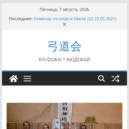
Перейти
Пятница, 7 августа, 2026
к
Последние:
Семинар по кюдо в Омске (22-23.05.2021)
содержимому
Чемпионат Росcии, Дёмино (2-5.09.2021)
II этап Кубка Московской области по Кюдо
/Сейдокан III (01.08.2021)
弓道会
II Кубок Посла Японии в России по Кюдо,
Орёл (25.07.2021)
I этап Кубка Московской области по Кюдо /
Сейдокан II (27.06.2021)
KYUDOKAI * КЮДОКАЙ