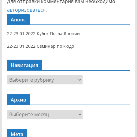
Для отправки комментария вам необходимо
авторизоваться
.
Анонс
22-23.01.2022 Кубок Посла Японии
22-23.01.2022 Семинар по кюдо
Навигация
Н
а
в
Архив
и
г
А
а
р
ц
х
и
Мета
и