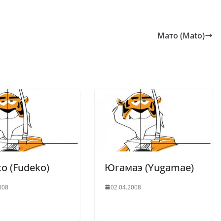
Мато (Mato)
о (Fudeko)
Югамаэ (Yugamae)
008
02.04.2008