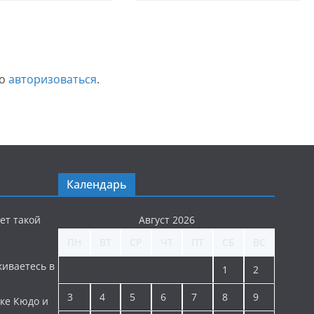
мо
авторизоваться
.
Календарь
ет такой
Август 2026
ПН
ВТ
СР
ЧТ
ПТ
СБ
ВС
киваетесь в
1
2
3
4
5
6
7
8
9
ке Кюдо и