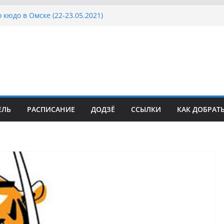
 кюдо в Омске (22-23.05.2021)
Росcии, Дёмино (2-5.09.2021)
ка Московской области по Кюдо /Сейдокан III
осла Японии в России по Кюдо, Орёл
а Московской области по Кюдо /Сейдокан II
ЕЛЬ
РАСПИСАНИЕ
ДОДЗЁ
ССЫЛКИ
КАК ДОБРАТ