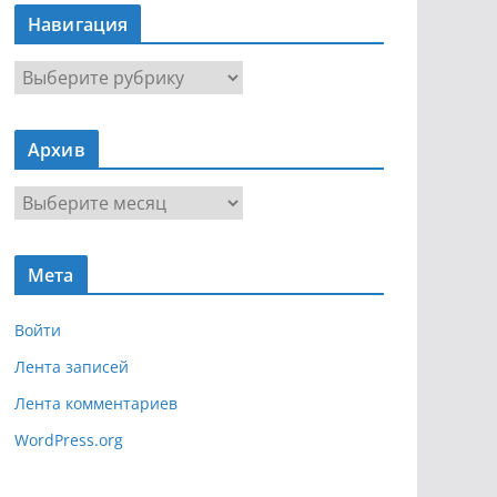
Навигация
Н
а
в
Архив
и
г
А
а
р
ц
х
и
Мета
и
я
в
Войти
Лента записей
Лента комментариев
WordPress.org