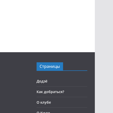
Страницы
Додзё
Как добраться?
О клубе
О Кюдо