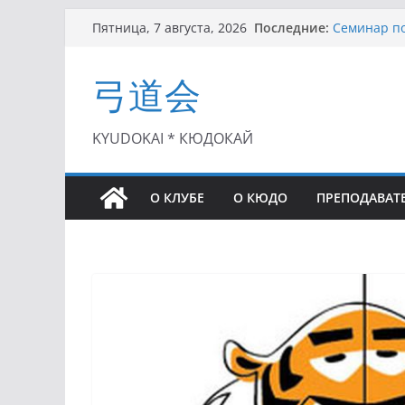
Перейти
Последние:
Семинар по
Пятница, 7 августа, 2026
к
Чемпионат 
II этап Куб
содержимому
弓道会
(01.08.2021)
II Кубок П
(25.07.2021)
I этап Кубк
KYUDOKAI * КЮДОКАЙ
(27.06.2021)
О КЛУБЕ
О КЮДО
ПРЕПОДАВАТ