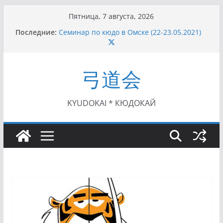
Перейти
Пятница, 7 августа, 2026
к
Последние:
Семинар по кюдо в Омске (22-23.05.2021)
содержимому
Чемпионат Росcии, Дёмино (2-5.09.2021)
II этап Кубка Московской области по Кюдо
/Сейдокан III (01.08.2021)
弓道会
II Кубок Посла Японии в России по Кюдо,
Орёл (25.07.2021)
I этап Кубка Московской области по Кюдо /
Сейдокан II (27.06.2021)
KYUDOKAI * КЮДОКАЙ