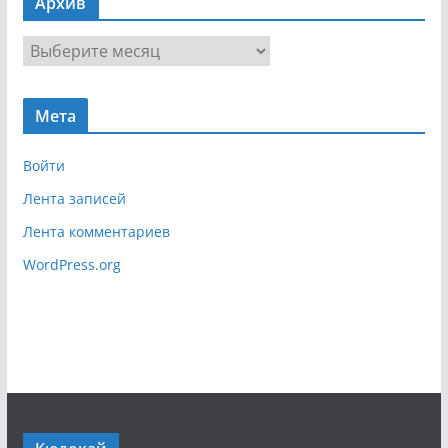
Архив
и
г
А
а
р
ц
х
и
Мета
и
я
в
Войти
Лента записей
Лента комментариев
WordPress.org