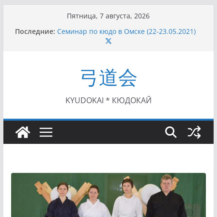
Перейти
Пятница, 7 августа, 2026
к
I этап Кубка Московской области по Кюдо /
Последние:
Сейдокан II (27.06.2021)
содержимому
Семинар по кюдо в Омске (22-23.05.2021)
Чемпионат Росcии, Дёмино (2-5.09.2021)
II этап Кубка Московской области по Кюдо
弓道会
/Сейдокан III (01.08.2021)
II Кубок Посла Японии в России по Кюдо,
Орёл (25.07.2021)
KYUDOKAI * КЮДОКАЙ