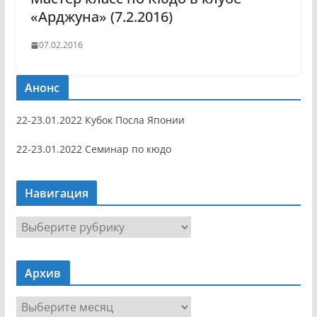
«Арджуна» (7.2.2016)
07.02.2016
Анонс
22-23.01.2022 Кубок Посла Японии
22-23.01.2022 Семинар по кюдо
Навигация
Н
а
в
Архив
и
г
А
а