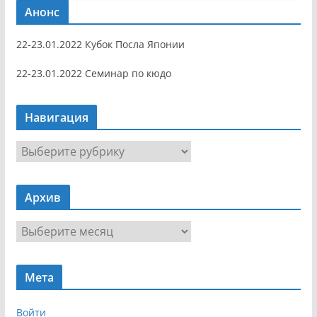
Анонс
22-23.01.2022 Кубок Посла Японии
22-23.01.2022 Семинар по кюдо
Навигация
Н
а
в
Архив
и
г
А
а
р
ц
х
и
Мета
и
я
в
Войти