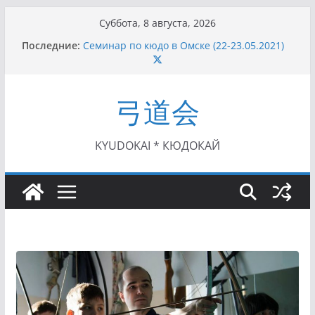
Перейти
Суббота, 8 августа, 2026
к
Последние:
Семинар по кюдо в Омске (22-23.05.2021)
содержимому
Чемпионат Росcии, Дёмино (2-5.09.2021)
II этап Кубка Московской области по Кюдо
/Сейдокан III (01.08.2021)
弓道会
II Кубок Посла Японии в России по Кюдо,
Орёл (25.07.2021)
I этап Кубка Московской области по Кюдо /
Сейдокан II (27.06.2021)
KYUDOKAI * КЮДОКАЙ