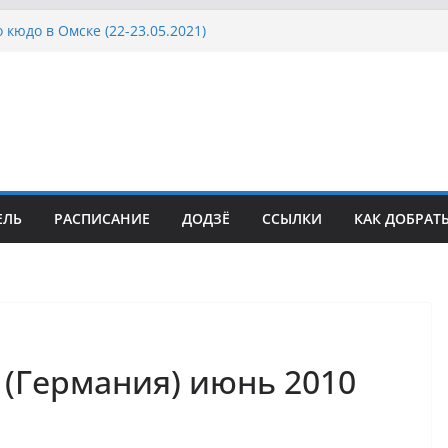
 кюдо в Омске (22-23.05.2021)
Росcии, Дёмино (2-5.09.2021)
ка Московской области по Кюдо /Сейдокан III
осла Японии в России по Кюдо, Орёл
а Московской области по Кюдо /Сейдокан II
ЕЛЬ
РАСПИСАНИЕ
ДОДЗЁ
ССЫЛКИ
КАК ДОБРАТ
 (Германия) июнь 2010