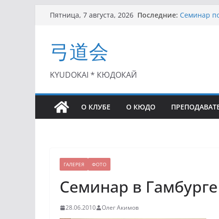
Перейти
Последние:
Семинар по
Пятница, 7 августа, 2026
к
Чемпионат 
II этап Куб
содержимому
弓道会
(01.08.2021)
II Кубок П
(25.07.2021)
I этап Кубк
KYUDOKAI * КЮДОКАЙ
(27.06.2021)
О КЛУБЕ
О КЮДО
ПРЕПОДАВАТ
ГАЛЕРЕЯ
ФОТО
Семинар в Гамбурге
28.06.2010
Олег Акимов