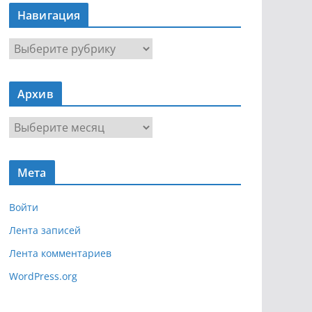
Навигация
Н
а
в
Архив
и
г
А
а
р
ц
х
и
Мета
и
я
в
Войти
Лента записей
Лента комментариев
WordPress.org