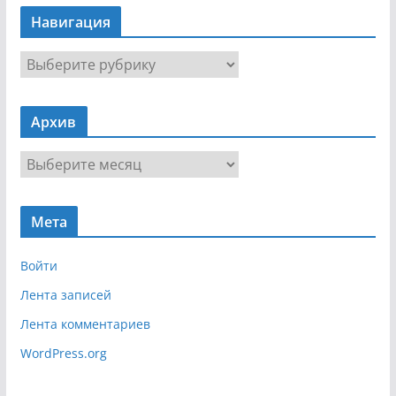
Навигация
Н
а
в
Архив
и
г
А
а
р
ц
х
и
Мета
и
я
в
Войти
Лента записей
Лента комментариев
WordPress.org