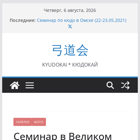
Перейти
Четверг, 6 августа, 2026
к
Последние:
Семинар по кюдо в Омске (22-23.05.2021)
содержимому
Чемпионат Росcии, Дёмино (2-5.09.2021)
II этап Кубка Московской области по Кюдо
/Сейдокан III (01.08.2021)
弓道会
II Кубок Посла Японии в России по Кюдо,
Орёл (25.07.2021)
I этап Кубка Московской области по Кюдо /
Сейдокан II (27.06.2021)
KYUDOKAI * КЮДОКАЙ
ГАЛЕРЕЯ
ФОТО
Семинар в Великом