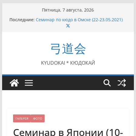
Перейти
Пятница, 7 августа, 2026
к
Последние:
Семинар по кюдо в Омске (22-23.05.2021)
содержимому
Чемпионат Росcии, Дёмино (2-5.09.2021)
II этап Кубка Московской области по Кюдо
/Сейдокан III (01.08.2021)
弓道会
II Кубок Посла Японии в России по Кюдо,
Орёл (25.07.2021)
I этап Кубка Московской области по Кюдо /
Сейдокан II (27.06.2021)
KYUDOKAI * КЮДОКАЙ
ГАЛЕРЕЯ
ФОТО
Семинар в Японии (10-