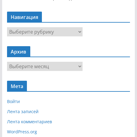
Навигация
Н
а
в
Архив
и
г
А
а
р
ц
х
и
Мета
и
я
в
Войти
Лента записей
Лента комментариев
WordPress.org