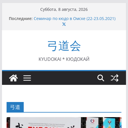
Перейти
Суббота, 8 августа, 2026
к
Последние:
Семинар по кюдо в Омске (22-23.05.2021)
содержимому
Чемпионат Росcии, Дёмино (2-5.09.2021)
II этап Кубка Московской области по Кюдо
/Сейдокан III (01.08.2021)
弓道会
II Кубок Посла Японии в России по Кюдо,
Орёл (25.07.2021)
I этап Кубка Московской области по Кюдо /
Сейдокан II (27.06.2021)
KYUDOKAI * КЮДОКАЙ
弓道