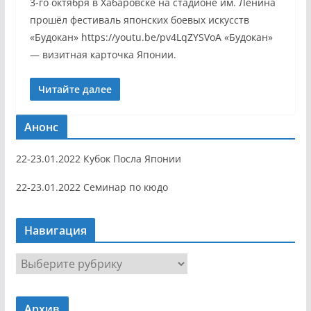
3-го октября в Хабаровске на стадионе им. Ленина
прошёл фестиваль японских боевых искусств
«Будокан» https://youtu.be/pv4LqZYSVoA «Будокан»
— визитная карточка Японии.
Читайте далее
Анонс
22-23.01.2022 Кубок Посла Японии
22-23.01.2022 Семинар по кюдо
Навигация
Н
а
в
Архив