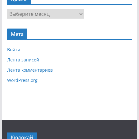
и
г
А
а
р
ц
х
и
Мета
и
я
в
Войти
Лента записей
Лента комментариев
WordPress.org
Кюдокай