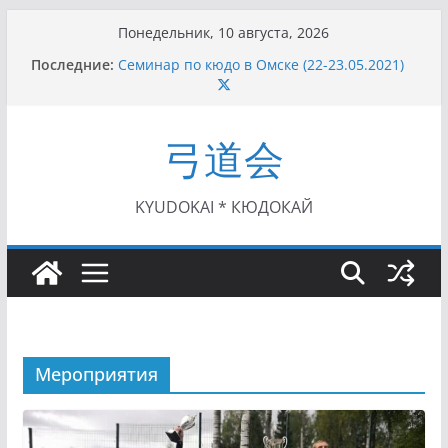
Перейти
Понедельник, 10 августа, 2026
I этап Кубка Московской области по Кюдо /
к
Последние:
Сейдокан II (27.06.2021)
содержимому
Семинар по кюдо в Омске (22-23.05.2021)
Чемпионат Росcии, Дёмино (2-5.09.2021)
II этап Кубка Московской области по Кюдо
弓道会
/Сейдокан III (01.08.2021)
II Кубок Посла Японии в России по Кюдо,
Орёл (25.07.2021)
KYUDOKAI * КЮДОКАЙ
Мероприятия