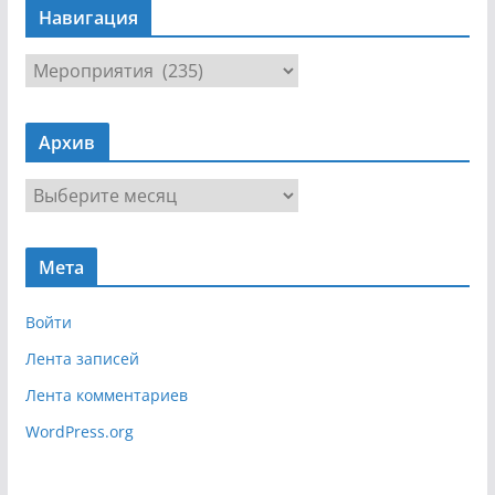
Навигация
Н
а
в
Архив
и
г
А
а
р
ц
х
и
Мета
и
я
в
Войти
Лента записей
Лента комментариев
WordPress.org