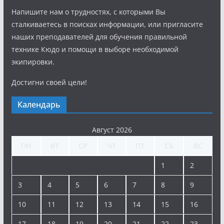
Напишите нам о трудностях, с которыми Вы
сталкиваетесь в поисках информации, или пригласите
наших преподавателей для обучения правильной
технике Кюдо и помощи в выборе необходимой
экипировки.
Достигни своей цели!
Календарь
Август 2026
ПН
ВТ
СР
ЧТ
ПТ
СБ
ВС
1
2
3
4
5
6
7
8
9
10
11
12
13
14
15
16
17
18
19
20
21
22
23