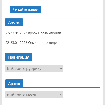
Читайте далее
Анонс
22-23.01.2022 Кубок Посла Японии
22-23.01.2022 Семинар по кюдо
Навигация
Н
а
в
Архив
и
г
А
а
р
ц