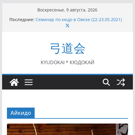
Перейти
Воскресенье, 9 августа, 2026
к
Последние:
Семинар по кюдо в Омске (22-23.05.2021)
содержимому
Чемпионат Росcии, Дёмино (2-5.09.2021)
II этап Кубка Московской области по Кюдо
/Сейдокан III (01.08.2021)
弓道会
II Кубок Посла Японии в России по Кюдо,
Орёл (25.07.2021)
I этап Кубка Московской области по Кюдо /
Сейдокан II (27.06.2021)
KYUDOKAI * КЮДОКАЙ
Айкидо