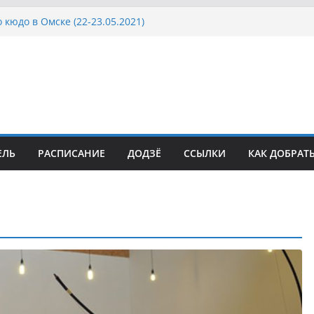
 кюдо в Омске (22-23.05.2021)
Росcии, Дёмино (2-5.09.2021)
ка Московской области по Кюдо /Сейдокан III
осла Японии в России по Кюдо, Орёл
а Московской области по Кюдо /Сейдокан II
ЕЛЬ
РАСПИСАНИЕ
ДОДЗЁ
ССЫЛКИ
КАК ДОБРАТ