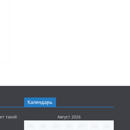
Календарь
ет такой
Август 2026
ПН
ВТ
СР
ЧТ
ПТ
СБ
ВС