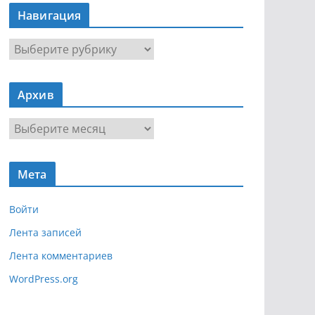
Навигация
Н
а
в
Архив
и
г
А
а
р
ц
х
и
Мета
и
я
в
Войти
Лента записей
Лента комментариев
WordPress.org