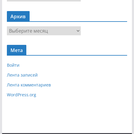
а
в
Архив
и
г
А
а
р
ц
х
и
Мета
и
я
в
Войти
Лента записей
Лента комментариев
WordPress.org