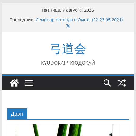
Перейти
Пятница, 7 августа, 2026
к
Последние:
Семинар по кюдо в Омске (22-23.05.2021)
содержимому
Чемпионат Росcии, Дёмино (2-5.09.2021)
II этап Кубка Московской области по Кюдо
/Сейдокан III (01.08.2021)
弓道会
II Кубок Посла Японии в России по Кюдо,
Орёл (25.07.2021)
I этап Кубка Московской области по Кюдо /
Сейдокан II (27.06.2021)
KYUDOKAI * КЮДОКАЙ
Дзэн