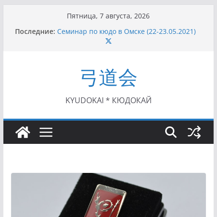
Перейти
Пятница, 7 августа, 2026
к
Последние:
Семинар по кюдо в Омске (22-23.05.2021)
содержимому
Чемпионат Росcии, Дёмино (2-5.09.2021)
II этап Кубка Московской области по Кюдо
/Сейдокан III (01.08.2021)
弓道会
II Кубок Посла Японии в России по Кюдо,
Орёл (25.07.2021)
I этап Кубка Московской области по Кюдо /
Сейдокан II (27.06.2021)
KYUDOKAI * КЮДОКАЙ