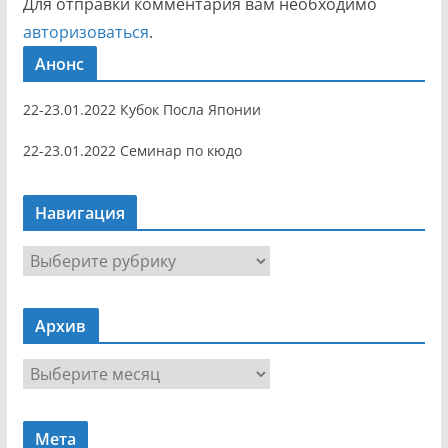
Для отправки комментария вам необходимо
авторизоваться
.
Анонс
22-23.01.2022 Кубок Посла Японии
22-23.01.2022 Семинар по кюдо
Навигация
Н
а
в
Архив
и
г
А
а
р
ц
х
и
Мета
и