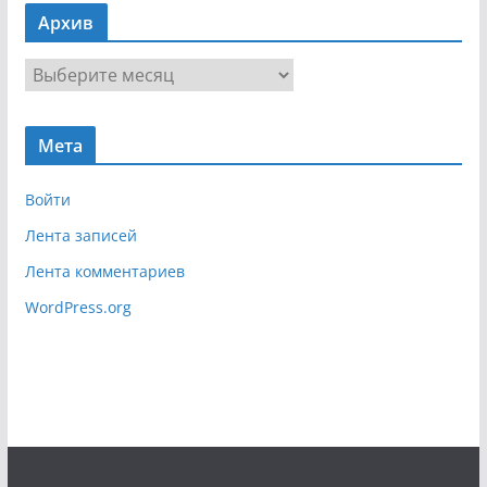
в
Архив
и
г
А
а
р
ц
х
и
Мета
и
я
в
Войти
Лента записей
Лента комментариев
WordPress.org