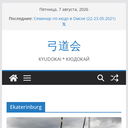
Перейти
Пятница, 7 августа, 2026
к
Последние:
Семинар по кюдо в Омске (22-23.05.2021)
содержимому
Чемпионат Росcии, Дёмино (2-5.09.2021)
II этап Кубка Московской области по Кюдо
/Сейдокан III (01.08.2021)
弓道会
II Кубок Посла Японии в России по Кюдо,
Орёл (25.07.2021)
I этап Кубка Московской области по Кюдо /
Сейдокан II (27.06.2021)
KYUDOKAI * КЮДОКАЙ
Ekaterinburg