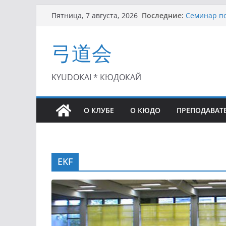
Перейти
Последние:
Семинар по
Пятница, 7 августа, 2026
к
Чемпионат 
II этап Куб
содержимому
弓道会
(01.08.2021)
II Кубок П
(25.07.2021)
I этап Кубк
KYUDOKAI * КЮДОКАЙ
(27.06.2021)
О КЛУБЕ
О КЮДО
ПРЕПОДАВАТ
EKF