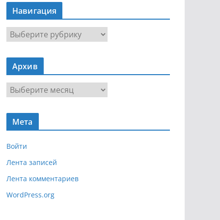
Навигация
Н
а
в
Архив
и
г
А
а
р
ц
х
и
Мета
и
я
в
Войти
Лента записей
Лента комментариев
WordPress.org