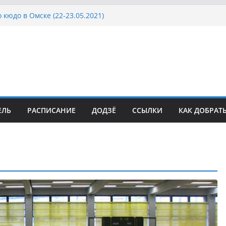
 кюдо в Омске (22-23.05.2021)
Росcии, Дёмино (2-5.09.2021)
ка Московской области по Кюдо /Сейдокан III
осла Японии в России по Кюдо, Орёл
а Московской области по Кюдо /Сейдокан II
ЕЛЬ
РАСПИСАНИЕ
ДОДЗЁ
ССЫЛКИ
КАК ДОБРАТ