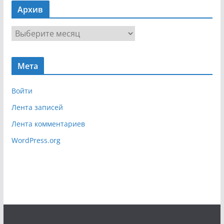
в
Архив
и
г
А
а
р
ц
х
и
Мета
и
я
в
Войти
Лента записей
Лента комментариев
WordPress.org