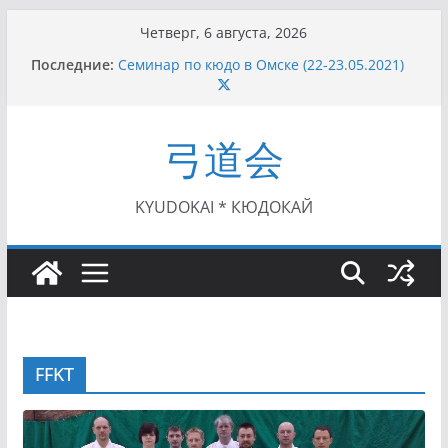
Перейти
Четверг, 6 августа, 2026
к
Последние:
Семинар по кюдо в Омске (22-23.05.2021)
содержимому
Чемпионат Росcии, Дёмино (2-5.09.2021)
II этап Кубка Московской области по Кюдо
/Сейдокан III (01.08.2021)
弓道会
II Кубок Посла Японии в России по Кюдо,
Орёл (25.07.2021)
I этап Кубка Московской области по Кюдо /
Сейдокан II (27.06.2021)
KYUDOKAI * КЮДОКАЙ
FFKT