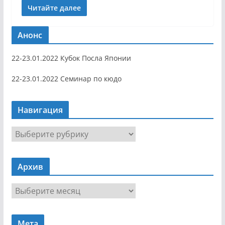
Читайте далее
Анонс
22-23.01.2022 Кубок Посла Японии
22-23.01.2022 Семинар по кюдо
Навигация
Н
а
в
Архив
и
г
А
а
р
ц
х
и
Мета