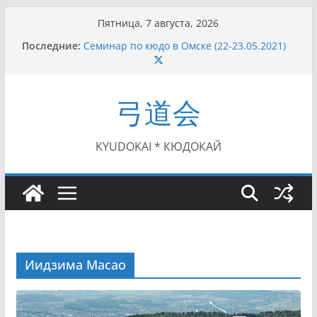
Перейти
Пятница, 7 августа, 2026
к
Последние:
Семинар по кюдо в Омске (22-23.05.2021)
содержимому
Чемпионат Росcии, Дёмино (2-5.09.2021)
II этап Кубка Московской области по Кюдо
/Сейдокан III (01.08.2021)
弓道会
II Кубок Посла Японии в России по Кюдо,
Орёл (25.07.2021)
I этап Кубка Московской области по Кюдо /
Сейдокан II (27.06.2021)
KYUDOKAI * КЮДОКАЙ
Иидзима Масао