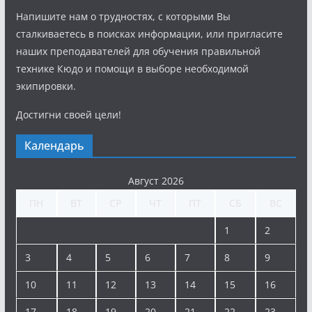
Напишите нам о трудностях, с которыми Вы
сталкиваетесь в поисках информации, или пригласите
наших преподавателей для обучения правильной
технике Кюдо и помощи в выборе необходимой
экипировки.
Достигни своей цели!
Календарь
Август 2026
ПН
ВТ
СР
ЧТ
ПТ
СБ
ВС
1
2
3
4
5
6
7
8
9
10
11
12
13
14
15
16
17
18
19
20
21
22
23