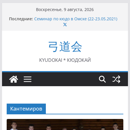
Перейти
Воскресенье, 9 августа, 2026
к
Последние:
Семинар по кюдо в Омске (22-23.05.2021)
содержимому
Чемпионат Росcии, Дёмино (2-5.09.2021)
II этап Кубка Московской области по Кюдо
/Сейдокан III (01.08.2021)
弓道会
II Кубок Посла Японии в России по Кюдо,
Орёл (25.07.2021)
I этап Кубка Московской области по Кюдо /
Сейдокан II (27.06.2021)
KYUDOKAI * КЮДОКАЙ
Кантемиров