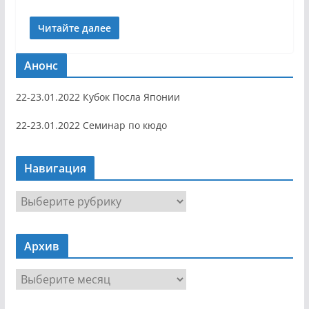
Читайте далее
Анонс
22-23.01.2022 Кубок Посла Японии
22-23.01.2022 Семинар по кюдо
Навигация
Н
а
в
Архив
и
г
А
а
р
ц