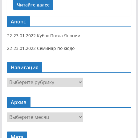
Читайте далее
Анонс
22-23.01.2022 Кубок Посла Японии
22-23.01.2022 Семинар по кюдо
Навигация
Н
а
в
Архив
и
г
А
а
р
ц
х
и
Мета