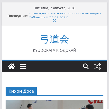
Перейти
Пятница, 7 августа, 2026
к
I этап Кубка Московской области по Кюдо /
Последние:
содержимому
Сейдокан II (27.06.2021)
Семинар по кюдо в Омске (22-23.05.2021)
Чемпионат Росcии, Дёмино (2-5.09.2021)
II этап Кубка Московской области по Кюдо
弓道会
/Сейдокан III (01.08.2021)
II Кубок Посла Японии в России по Кюдо,
Орёл (25.07.2021)
KYUDOKAI * КЮДОКАЙ
Кихон Доса