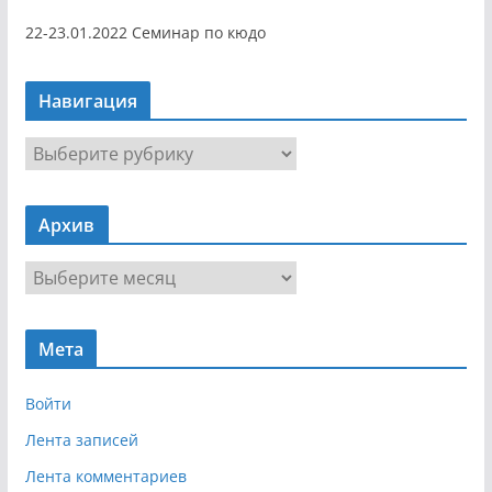
22-23.01.2022 Семинар по кюдо
Навигация
Н
а
в
Архив
и
г
А
а
р
ц
х
и
Мета
и
я
в
Войти
Лента записей
Лента комментариев