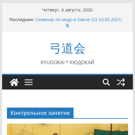
Перейти
Четверг, 6 августа, 2026
к
Последние:
Семинар по кюдо в Омске (22-23.05.2021)
содержимому
Чемпионат Росcии, Дёмино (2-5.09.2021)
II этап Кубка Московской области по Кюдо
/Сейдокан III (01.08.2021)
弓道会
II Кубок Посла Японии в России по Кюдо,
Орёл (25.07.2021)
I этап Кубка Московской области по Кюдо /
Сейдокан II (27.06.2021)
KYUDOKAI * КЮДОКАЙ
Контрольное занятие