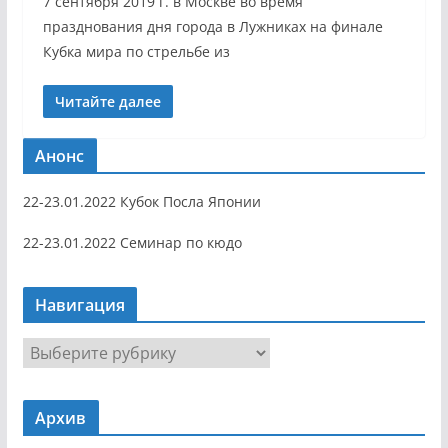
7 сентября 2019 г. в Москве во время
празднования дня города в Лужниках на финале
Кубка мира по стрельбе из
Читайте далее
Анонс
22-23.01.2022 Кубок Посла Японии
22-23.01.2022 Семинар по кюдо
Навигация
Н
а
в
Архив
и