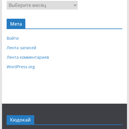
г
А
а
р
ц
х
и
Мета
и
я
в
Войти
Лента записей
Лента комментариев
WordPress.org
Кюдокай