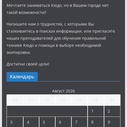
Мечтаете заниматься Кюдо, но в Вашем городе нет
такой возможности?
Напишите нам о трудностях, с которыми Вы
сталкиваетесь в поисках информации, или пригласите
наших преподавателей для обучения правильной
технике Кюдо и помощи в выборе необходимой
экипировки.
Достигни своей цели!
Календарь
Август 2026
ПН
ВТ
СР
ЧТ
ПТ
СБ
ВС
1
2
3
4
5
6
7
8
9