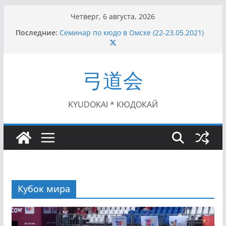
Перейти
Четверг, 6 августа, 2026
к
Последние:
Семинар по кюдо в Омске (22-23.05.2021)
содержимому
Чемпионат Росcии, Дёмино (2-5.09.2021)
II этап Кубка Московской области по Кюдо
/Сейдокан III (01.08.2021)
弓道会
II Кубок Посла Японии в России по Кюдо,
Орёл (25.07.2021)
I этап Кубка Московской области по Кюдо /
Сейдокан II (27.06.2021)
KYUDOKAI * КЮДОКАЙ
Кубок мира