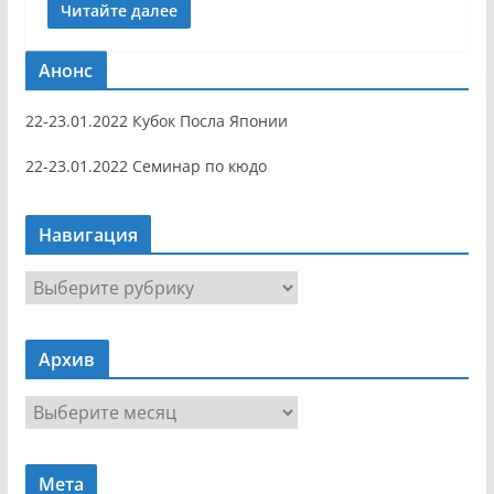
Читайте далее
Анонс
22-23.01.2022 Кубок Посла Японии
22-23.01.2022 Семинар по кюдо
Навигация
Н
а
в
Архив
и
г
А
а
р
ц
х
и
Мета
и