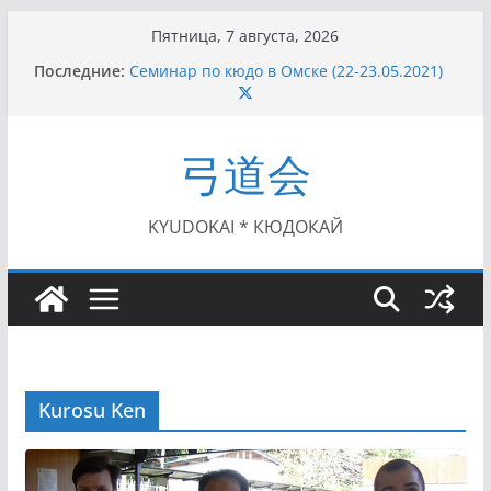
Перейти
Пятница, 7 августа, 2026
к
Последние:
Семинар по кюдо в Омске (22-23.05.2021)
содержимому
Чемпионат Росcии, Дёмино (2-5.09.2021)
II этап Кубка Московской области по Кюдо
/Сейдокан III (01.08.2021)
弓道会
II Кубок Посла Японии в России по Кюдо,
Орёл (25.07.2021)
I этап Кубка Московской области по Кюдо /
Сейдокан II (27.06.2021)
KYUDOKAI * КЮДОКАЙ
Kurosu Ken