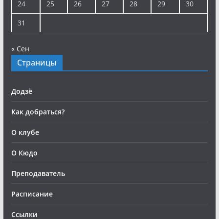
24
25
26
27
28
29
30
31
« Сен
Страницы
Додзё
Как добраться?
О клубе
О Кюдо
Преподаватель
Расписание
Ссылки