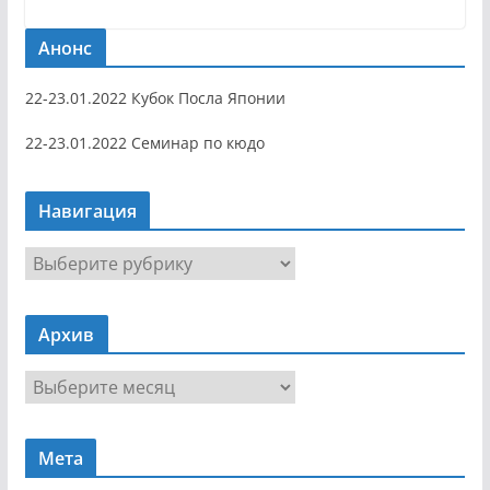
Анонс
22-23.01.2022 Кубок Посла Японии
22-23.01.2022 Семинар по кюдо
Навигация
Н
а
в
Архив
и
г
А
а
р
ц
х
и
Мета
и
я