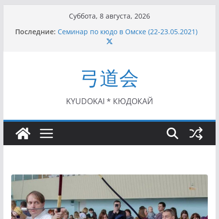
Перейти
Суббота, 8 августа, 2026
к
Последние:
Семинар по кюдо в Омске (22-23.05.2021)
содержимому
Чемпионат Росcии, Дёмино (2-5.09.2021)
II этап Кубка Московской области по Кюдо
/Сейдокан III (01.08.2021)
弓道会
II Кубок Посла Японии в России по Кюдо,
Орёл (25.07.2021)
I этап Кубка Московской области по Кюдо /
Сейдокан II (27.06.2021)
KYUDOKAI * КЮДОКАЙ