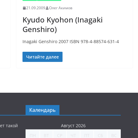
21.09.2009
Олег Акимов
Kyudo Kyohon (Inagaki
Genshiro)
Inagaki Genshiro 2007 ISBN 978-4-88574-631-4
Читайте далее
Календарь
ет такой
Август 2026
ПН
ВТ
СР
ЧТ
ПТ
СБ
ВС