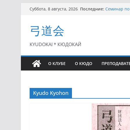
Перейти
Последние:
Семинар по 
Суббота, 8 августа, 2026
к
Чемпионат Р
II этап Куб
содержимому
弓道会
(01.08.2021)
II Кубок По
(25.07.2021)
I этап Кубк
KYUDOKAI * КЮДОКАЙ
(27.06.2021)
О КЛУБЕ
О КЮДО
ПРЕПОДАВАТ
Kyudo Kyohon