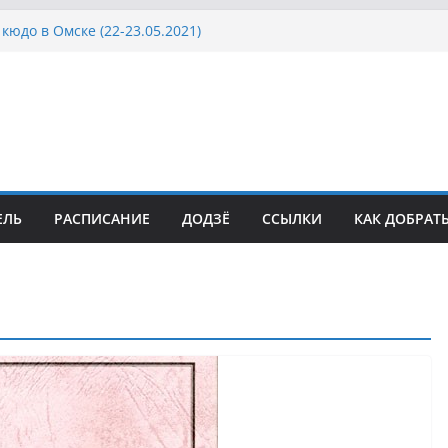
кюдо в Омске (22-23.05.2021)
осcии, Дёмино (2-5.09.2021)
ка Московской области по Кюдо /Сейдокан III
сла Японии в России по Кюдо, Орёл
а Московской области по Кюдо /Сейдокан II
ЕЛЬ
РАСПИСАНИЕ
ДОДЗЁ
ССЫЛКИ
КАК ДОБРАТ