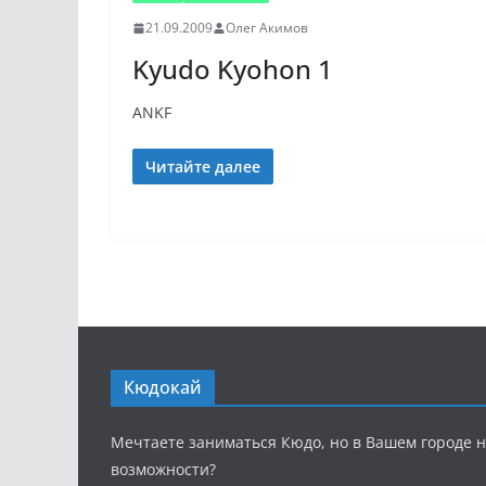
21.09.2009
Олег Акимов
Kyudo Kyohon 1
ANKF
Читайте далее
Кюдокай
Мечтаете заниматься Кюдо, но в Вашем городе н
возможности?