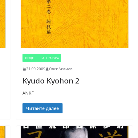
КЮДО
ЛИТЕРАТУРА
21.09.2009
Олег Акимов
Kyudo Kyohon 2
ANKF
Читайте далее