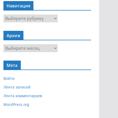
Навигация
Н
а
в
Архив
и
г
А
а
р
ц
х
и
Мета
и
я
в
Войти
Лента записей
Лента комментариев
WordPress.org