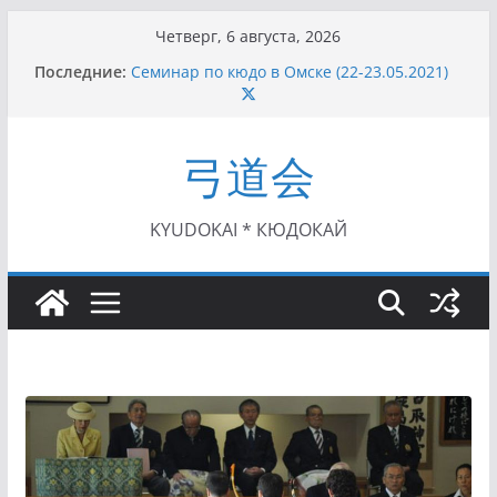
Перейти
Четверг, 6 августа, 2026
к
Последние:
Семинар по кюдо в Омске (22-23.05.2021)
содержимому
Чемпионат Росcии, Дёмино (2-5.09.2021)
II этап Кубка Московской области по Кюдо
/Сейдокан III (01.08.2021)
弓道会
II Кубок Посла Японии в России по Кюдо,
Орёл (25.07.2021)
I этап Кубка Московской области по Кюдо /
Сейдокан II (27.06.2021)
KYUDOKAI * КЮДОКАЙ