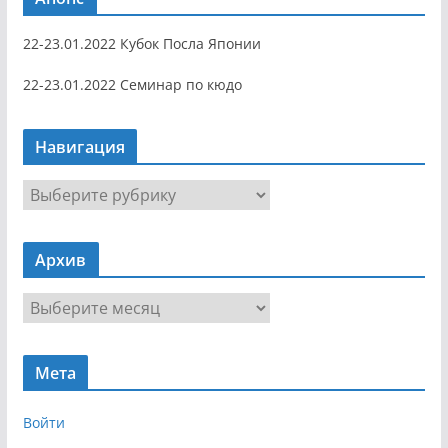
22-23.01.2022 Кубок Посла Японии
22-23.01.2022 Семинар по кюдо
Навигация
Н
а
в
Архив
и
г
А
а
р
ц
х
и
Мета
и
я
в
Войти