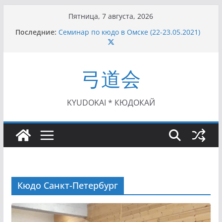
Перейти
Пятница, 7 августа, 2026
к
Последние:
Семинар по кюдо в Омске (22-23.05.2021)
содержимому
Чемпионат Росcии, Дёмино (2-5.09.2021)
II этап Кубка Московской области по Кюдо
/Сейдокан III (01.08.2021)
弓道会
II Кубок Посла Японии в России по Кюдо,
Орёл (25.07.2021)
I этап Кубка Московской области по Кюдо /
Сейдокан II (27.06.2021)
KYUDOKAI * КЮДОКАЙ
Кюдо Санкт-Петербург