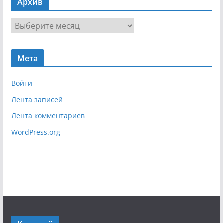
Архив
и
г
А
а
р
ц
х
и
Мета
и
я
в
Войти
Лента записей
Лента комментариев
WordPress.org