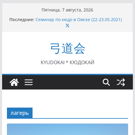
Перейти
Пятница, 7 августа, 2026
к
Последние:
Семинар по кюдо в Омске (22-23.05.2021)
содержимому
Чемпионат Росcии, Дёмино (2-5.09.2021)
II этап Кубка Московской области по Кюдо
/Сейдокан III (01.08.2021)
弓道会
II Кубок Посла Японии в России по Кюдо,
Орёл (25.07.2021)
I этап Кубка Московской области по Кюдо /
Сейдокан II (27.06.2021)
KYUDOKAI * КЮДОКАЙ
лагерь