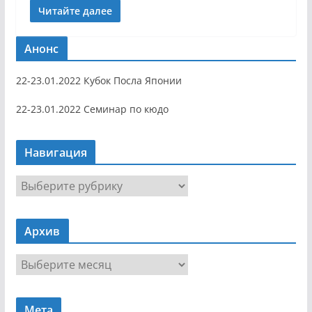
Читайте далее
Анонс
22-23.01.2022 Кубок Посла Японии
22-23.01.2022 Семинар по кюдо
Навигация
Н
а
в
Архив
и
г
А
а
р
ц
х
и
Мета