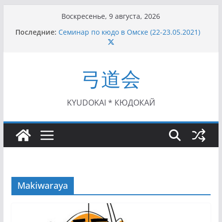
Перейти
Воскресенье, 9 августа, 2026
к
Последние:
Семинар по кюдо в Омске (22-23.05.2021)
содержимому
Чемпионат Росcии, Дёмино (2-5.09.2021)
II этап Кубка Московской области по Кюдо
/Сейдокан III (01.08.2021)
弓道会
II Кубок Посла Японии в России по Кюдо,
Орёл (25.07.2021)
I этап Кубка Московской области по Кюдо /
Сейдокан II (27.06.2021)
KYUDOKAI * КЮДОКАЙ
Makiwaraya