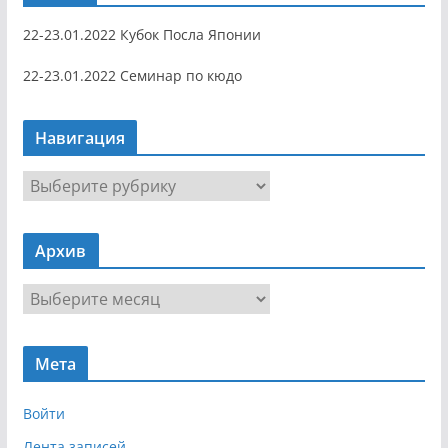
22-23.01.2022 Кубок Посла Японии
22-23.01.2022 Семинар по кюдо
Навигация
Н
а
в
Архив
и
г
А
а
р
ц
х
и
Мета
и
я
в
Войти
Лента записей