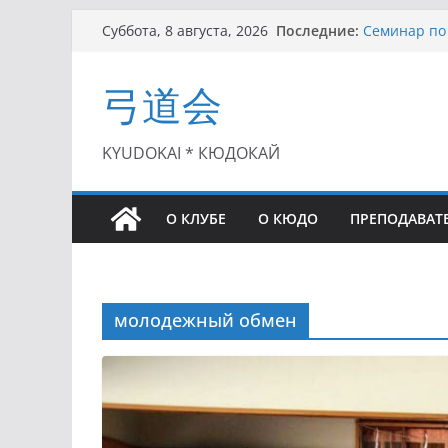
Перейти
Последние:
Семинар по 
Суббота, 8 августа, 2026
к
Чемпионат Р
II этап Куб
содержимому
弓道会
(01.08.2021)
II Кубок По
(25.07.2021)
I этап Кубк
KYUDOKAI * КЮДОКАЙ
(27.06.2021)
О КЛУБЕ
О КЮДО
ПРЕПОДАВАТ
молодежный обмен