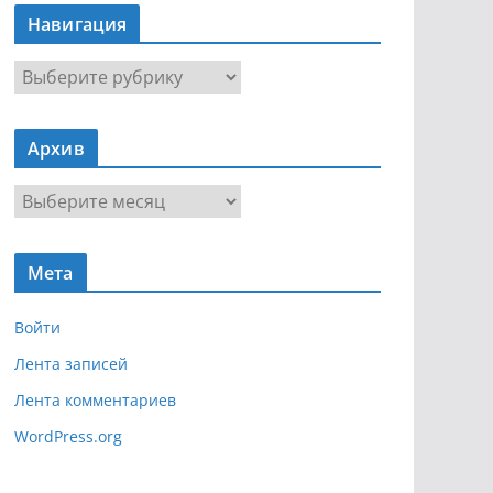
Навигация
Н
а
в
Архив
и
г
А
а
р
ц
х
и
Мета
и
я
в
Войти
Лента записей
Лента комментариев
WordPress.org