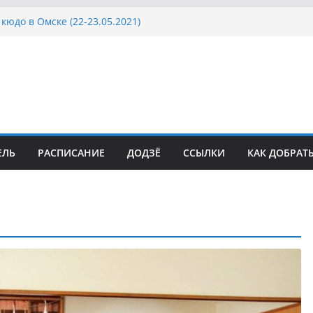
кюдо в Омске (22-23.05.2021)
осcии, Дёмино (2-5.09.2021)
ка Московской области по Кюдо /Сейдокан III
сла Японии в России по Кюдо, Орёл
а Московской области по Кюдо /Сейдокан II
ЕЛЬ
РАСПИСАНИЕ
ДОДЗЁ
ССЫЛКИ
КАК ДОБРАТ