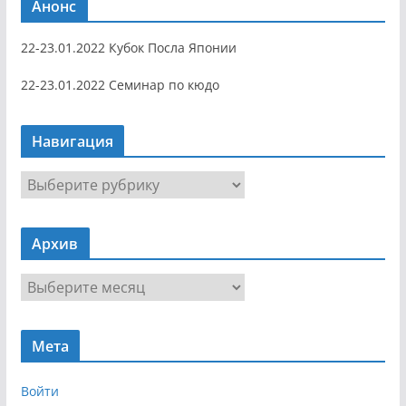
Анонс
22-23.01.2022 Кубок Посла Японии
22-23.01.2022 Семинар по кюдо
Навигация
Н
а
в
Архив
и
г
А
а
р
ц
х
и
Мета
и
я
в
Войти