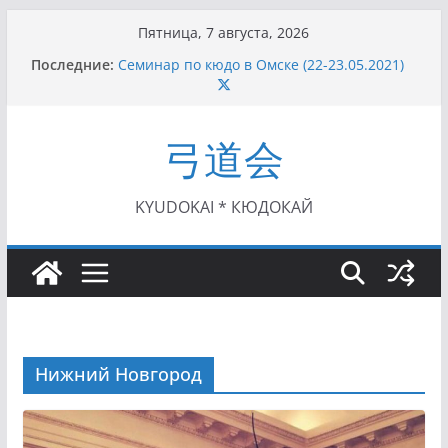
Перейти
Пятница, 7 августа, 2026
I этап Кубка Московской области по Кюдо /
к
Последние:
Сейдокан II (27.06.2021)
содержимому
Семинар по кюдо в Омске (22-23.05.2021)
Чемпионат Росcии, Дёмино (2-5.09.2021)
II этап Кубка Московской области по Кюдо
弓道会
/Сейдокан III (01.08.2021)
II Кубок Посла Японии в России по Кюдо,
Орёл (25.07.2021)
KYUDOKAI * КЮДОКАЙ
Нижний Новгород