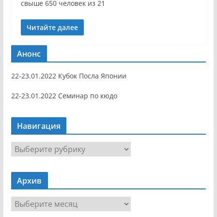
свыше 650 человек из 21
Читайте далее
Анонс
22-23.01.2022 Кубок Посла Японии
22-23.01.2022 Семинар по кюдо
Навигация
Н
а
в
Архив
и
г
А
а
р