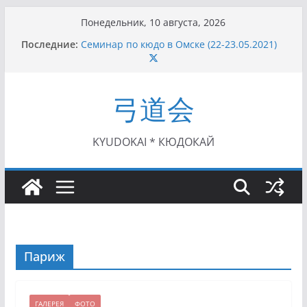
Перейти
Понедельник, 10 августа, 2026
к
Последние:
Семинар по кюдо в Омске (22-23.05.2021)
содержимому
Чемпионат Росcии, Дёмино (2-5.09.2021)
II этап Кубка Московской области по Кюдо
/Сейдокан III (01.08.2021)
弓道会
II Кубок Посла Японии в России по Кюдо,
Орёл (25.07.2021)
I этап Кубка Московской области по Кюдо /
Сейдокан II (27.06.2021)
KYUDOKAI * КЮДОКАЙ
Париж
ГАЛЕРЕЯ
ФОТО