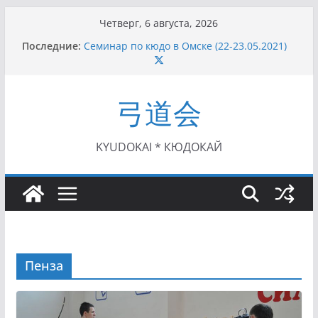
Перейти
Четверг, 6 августа, 2026
I этап Кубка Московской области по Кюдо /
к
Последние:
Сейдокан II (27.06.2021)
содержимому
Семинар по кюдо в Омске (22-23.05.2021)
Чемпионат Росcии, Дёмино (2-5.09.2021)
II этап Кубка Московской области по Кюдо
弓道会
/Сейдокан III (01.08.2021)
II Кубок Посла Японии в России по Кюдо,
Орёл (25.07.2021)
KYUDOKAI * КЮДОКАЙ
Пенза