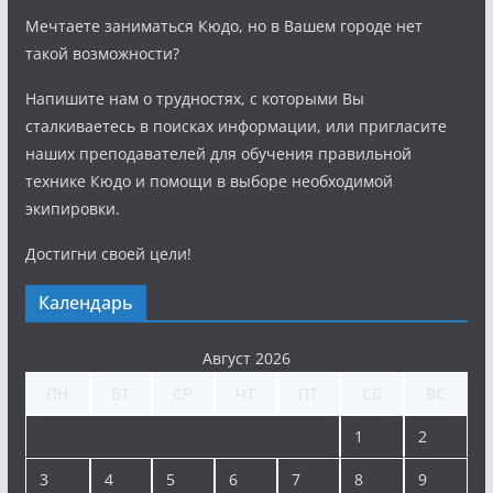
Мечтаете заниматься Кюдо, но в Вашем городе нет
такой возможности?
Напишите нам о трудностях, с которыми Вы
сталкиваетесь в поисках информации, или пригласите
наших преподавателей для обучения правильной
технике Кюдо и помощи в выборе необходимой
экипировки.
Достигни своей цели!
Календарь
Август 2026
ПН
ВТ
СР
ЧТ
ПТ
СБ
ВС
1
2
3
4
5
6
7
8
9