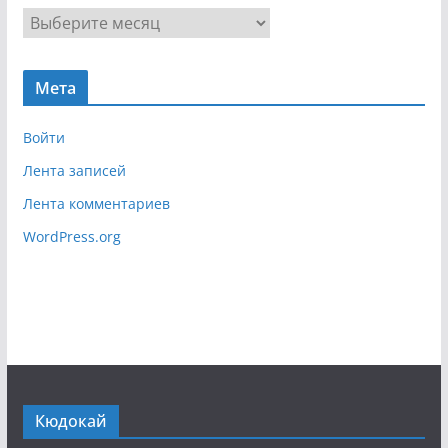
г
А
а
р
ц
х
и
Мета
и
я
в
Войти
Лента записей
Лента комментариев
WordPress.org
Кюдокай