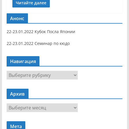
Читайте далее
Анонс
22-23.01.2022 Кубок Посла Японии
22-23.01.2022 Семинар по кюдо
Навигация
Н
а
в
Архив
и
г
А
а
р
ц
х
и
Мета
и