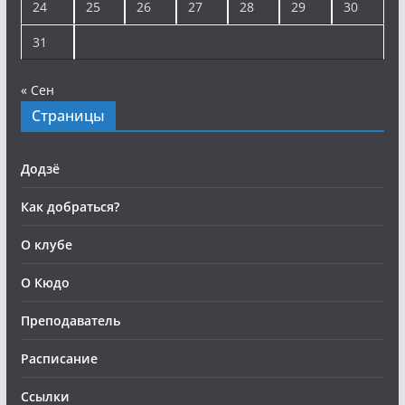
24
25
26
27
28
29
30
31
« Сен
Страницы
Додзё
Как добраться?
О клубе
О Кюдо
Преподаватель
Расписание
Ссылки