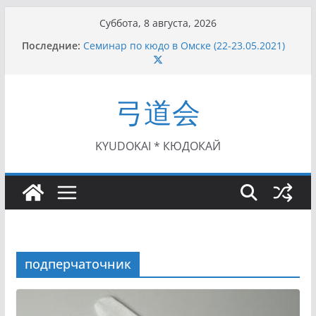
Перейти
Суббота, 8 августа, 2026
к
Последние:
Семинар по кюдо в Омске (22-23.05.2021)
содержимому
Чемпионат Росcии, Дёмино (2-5.09.2021)
II этап Кубка Московской области по Кюдо
/Сейдокан III (01.08.2021)
弓道会
II Кубок Посла Японии в России по Кюдо,
Орёл (25.07.2021)
I этап Кубка Московской области по Кюдо /
Сейдокан II (27.06.2021)
KYUDOKAI * КЮДОКАЙ
подперчаточник