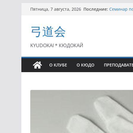
Перейти
Последние:
Семинар по
Пятница, 7 августа, 2026
к
Чемпионат 
II этап Куб
содержимому
弓道会
(01.08.2021)
II Кубок П
(25.07.2021)
I этап Кубк
KYUDOKAI * КЮДОКАЙ
(27.06.2021)
О КЛУБЕ
О КЮДО
ПРЕПОДАВАТ