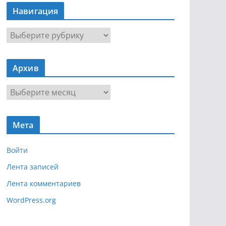
Навигация
Н
а
в
Архив
и
г
А
а
р
ц
х
и
Мета
и
я
в
Войти
Лента записей
Лента комментариев
WordPress.org