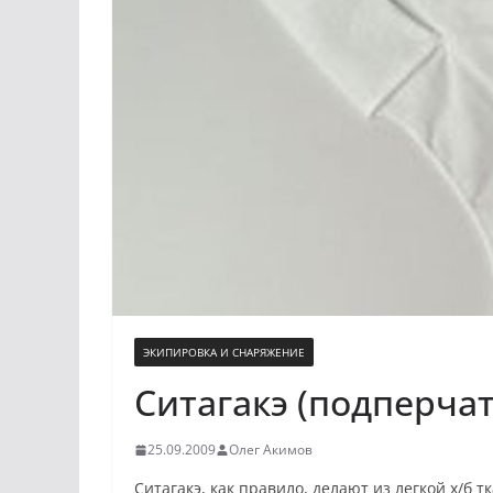
ЭКИПИРОВКА И СНАРЯЖЕНИЕ
Ситагакэ (подперча
25.09.2009
Олег Акимов
Ситагакэ, как правило, делают из легкой х/б т