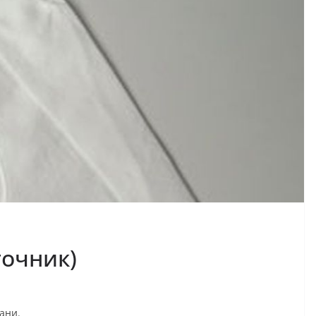
точник)
кани.