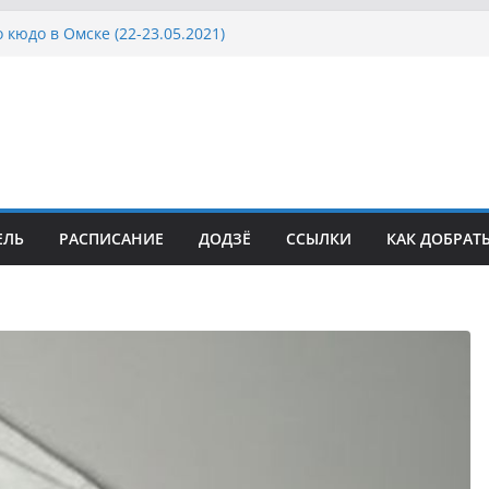
 кюдо в Омске (22-23.05.2021)
Росcии, Дёмино (2-5.09.2021)
ка Московской области по Кюдо /Сейдокан III
осла Японии в России по Кюдо, Орёл
а Московской области по Кюдо /Сейдокан II
ЕЛЬ
РАСПИСАНИЕ
ДОДЗЁ
ССЫЛКИ
КАК ДОБРАТ