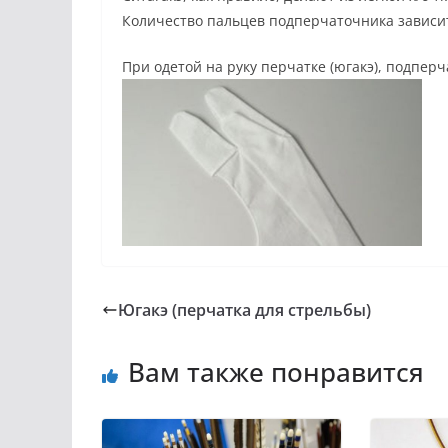
Количество пальцев подперчаточника зависит
При одетой на руку перчатке (югакэ), подпер
Югакэ (перчатка для стрельбы)
Вам также понравится