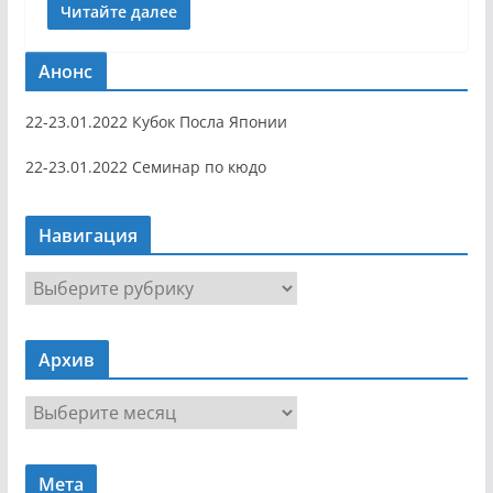
Читайте далее
Анонс
22-23.01.2022 Кубок Посла Японии
22-23.01.2022 Семинар по кюдо
Навигация
Н
а
в
Архив
и
г
А
а
р
ц
х
и
Мета
и