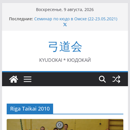
Перейти
Воскресенье, 9 августа, 2026
к
Последние:
Семинар по кюдо в Омске (22-23.05.2021)
содержимому
Чемпионат Росcии, Дёмино (2-5.09.2021)
II этап Кубка Московской области по Кюдо
/Сейдокан III (01.08.2021)
弓道会
II Кубок Посла Японии в России по Кюдо,
Орёл (25.07.2021)
I этап Кубка Московской области по Кюдо /
Сейдокан II (27.06.2021)
KYUDOKAI * КЮДОКАЙ
Riga Taikai 2010