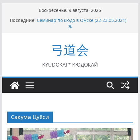
Перейти
Воскресенье, 9 августа, 2026
к
Последние:
Семинар по кюдо в Омске (22-23.05.2021)
содержимому
Чемпионат Росcии, Дёмино (2-5.09.2021)
II этап Кубка Московской области по Кюдо
/Сейдокан III (01.08.2021)
弓道会
II Кубок Посла Японии в России по Кюдо,
Орёл (25.07.2021)
I этап Кубка Московской области по Кюдо /
Сейдокан II (27.06.2021)
KYUDOKAI * КЮДОКАЙ
Сакума Цуёси