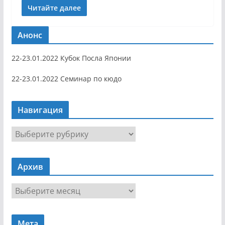
Читайте далее
Анонс
22-23.01.2022 Кубок Посла Японии
22-23.01.2022 Семинар по кюдо
Навигация
Н
а
в
Архив
и
г
А
а
р
ц
х
и
Мета