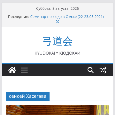
Перейти
Суббота, 8 августа, 2026
к
Последние:
Семинар по кюдо в Омске (22-23.05.2021)
содержимому
Чемпионат Росcии, Дёмино (2-5.09.2021)
II этап Кубка Московской области по Кюдо
/Сейдокан III (01.08.2021)
弓道会
II Кубок Посла Японии в России по Кюдо,
Орёл (25.07.2021)
I этап Кубка Московской области по Кюдо /
Сейдокан II (27.06.2021)
KYUDOKAI * КЮДОКАЙ
сенсей Хасегава