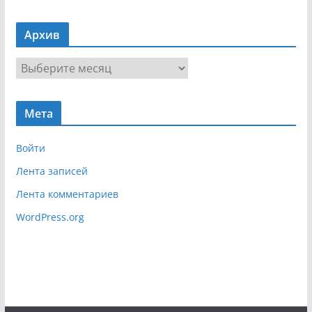
а
в
Архив
и
г
А
а
р
ц
х
и
Мета
и
я
в
Войти
Лента записей
Лента комментариев
WordPress.org