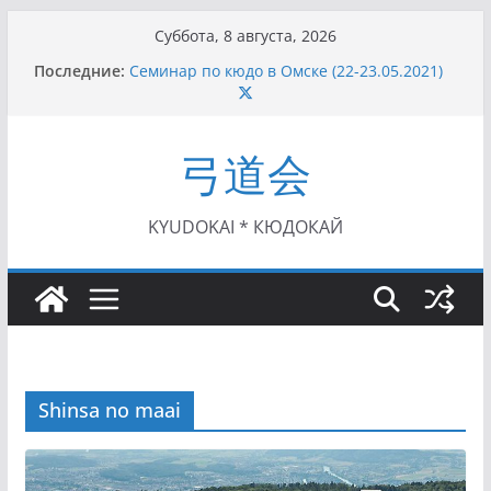
Перейти
Суббота, 8 августа, 2026
к
Последние:
Семинар по кюдо в Омске (22-23.05.2021)
содержимому
Чемпионат Росcии, Дёмино (2-5.09.2021)
II этап Кубка Московской области по Кюдо
/Сейдокан III (01.08.2021)
弓道会
II Кубок Посла Японии в России по Кюдо,
Орёл (25.07.2021)
I этап Кубка Московской области по Кюдо /
Сейдокан II (27.06.2021)
KYUDOKAI * КЮДОКАЙ
Shinsa no maai