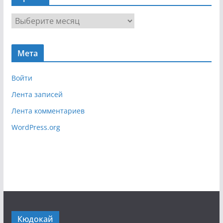
и
г
А
а
р
ц
х
и
Мета
и
я
в
Войти
Лента записей
Лента комментариев
WordPress.org
Кюдокай